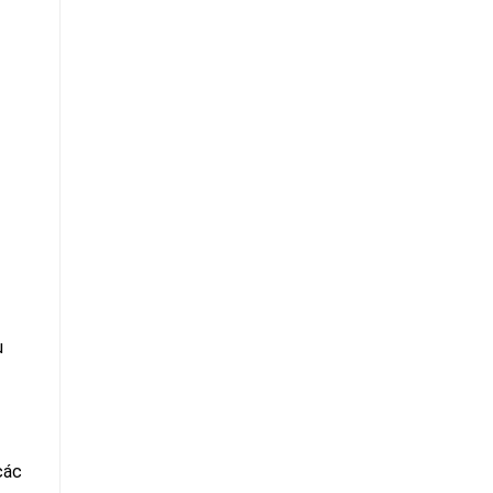
u
các