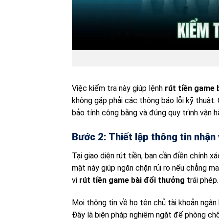
Việc kiểm tra này giúp lệnh
rút tiền game 
không gặp phải các thông báo lỗi kỹ thuật
bảo tính công bằng và đúng quy trình vận 
Bước 2: Thiết lập thông tin nhận
Tại giao diện rút tiền, bạn cần điền chính x
mật này giúp ngăn chặn rủi ro nếu chẳng ma
vi
rút tiền game bài đổi thưởng
trái phép
Mọi thông tin về họ tên chủ tài khoản ngân
Đây là biện pháp nghiêm ngặt để phòng chố