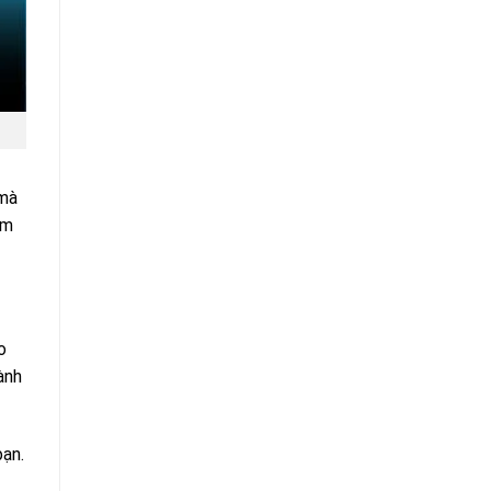
 mà
ảm
o
ành
bạn.