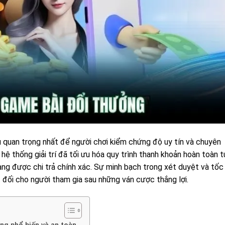
u quan trọng nhất để người chơi kiểm chứng độ uy tín và chuyên
c hệ thống giải trí đã tối ưu hóa quy trình thanh khoản hoàn toàn 
àng được chi trả chính xác. Sự minh bạch trong xét duyệt và tốc
t đối cho người tham gia sau những ván cược thắng lợi.