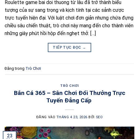
Roulette game bai doi thuong từ lâu đã trở thành biểu
tượng của sự sang trọng và kịch tính tại các sảnh cược
trực tuyến hiện đại. Với luật chơi đơn giản nhưng chứa đựng
chiều sâu chiến thuật, trò chơi này mang đến cho thành viên
những giây phút hồi hộp đến nghẹt thở. […]
TIẾP TỤC ĐỌC
→
Đăng trong
Trò Chơi
TRÒ CHƠI
Bắn Cá 365 – Sân Chơi Đổi Thưởng Trực
Tuyến Đẳng Cấp
ĐĂNG VÀO
THÁNG 4 23, 2026
BỞI
SEO
23