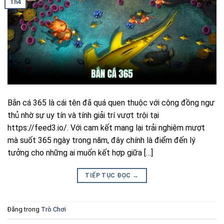
Th4
Bắn cá 365 là cái tên đã quá quen thuộc với cộng đồng ngư
thủ nhờ sự uy tín và tính giải trí vượt trội tại
https://feed3.io/. Với cam kết mang lại trải nghiệm mượt
mà suốt 365 ngày trong năm, đây chính là điểm đến lý
tưởng cho những ai muốn kết hợp giữa […]
TIẾP TỤC ĐỌC
→
Đăng trong
Trò Chơi