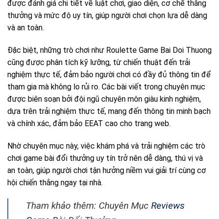
được đánh giá chi tiết về luật chơi, giao diện, cơ chế thắng
thưởng và mức độ uy tín, giúp người chơi chọn lựa dễ dàng
và an toàn.
Đặc biệt, những trò chơi như Roulette Game Bai Doi Thuong
cũng được phân tích kỹ lưỡng, từ chiến thuật đến trải
nghiệm thực tế, đảm bảo người chơi có đầy đủ thông tin để
tham gia mà không lo rủi ro. Các bài viết trong chuyên mục
được biên soạn bởi đội ngũ chuyên môn giàu kinh nghiệm,
dựa trên trải nghiệm thực tế, mang đến thông tin minh bạch
và chính xác, đảm bảo EEAT cao cho trang web.
Nhờ chuyên mục này, việc khám phá và trải nghiệm các trò
chơi game bài đổi thưởng uy tín trở nên dễ dàng, thú vị và
an toàn, giúp người chơi tận hưởng niềm vui giải trí cùng cơ
hội chiến thắng ngay tại nhà.
Tham khảo thêm: Chuyên Mục
Reviews