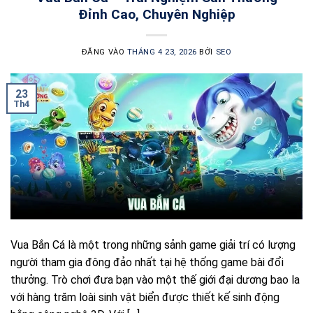
Đỉnh Cao, Chuyên Nghiệp
ĐĂNG VÀO
THÁNG 4 23, 2026
BỞI
SEO
23
Th4
Vua Bắn Cá là một trong những sảnh game giải trí có lượng
người tham gia đông đảo nhất tại hệ thống game bài đổi
thưởng. Trò chơi đưa bạn vào một thế giới đại dương bao la
với hàng trăm loài sinh vật biển được thiết kế sinh động