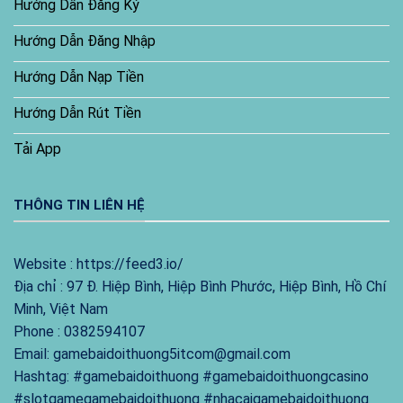
Hướng Dẫn Đăng Ký
Hướng Dẫn Đăng Nhập
Hướng Dẫn Nạp Tiền
Hướng Dẫn Rút Tiền
Tải App
THÔNG TIN LIÊN HỆ
Website : https://feed3.io/
Địa chỉ : 97 Đ. Hiệp Bình, Hiệp Bình Phước, Hiệp Bình, Hồ Chí
Minh, Việt Nam
Phone : 0382594107
Email:
gamebaidoithuong5itcom@gmail.com
Hashtag: #gamebaidoithuong #gamebaidoithuongcasino
#slotgamegamebaidoithuong #nhacaigamebaidoithuong