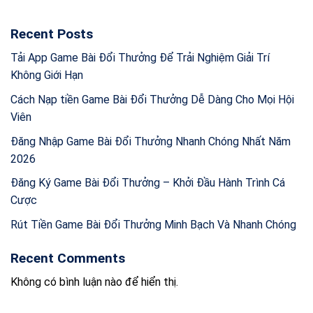
Recent Posts
Tải App Game Bài Đổi Thưởng Để Trải Nghiệm Giải Trí
Không Giới Hạn
Cách Nạp tiền Game Bài Đổi Thưởng Dễ Dàng Cho Mọi Hội
Viên
Đăng Nhập Game Bài Đổi Thưởng Nhanh Chóng Nhất Năm
2026
Đăng Ký Game Bài Đổi Thưởng – Khởi Đầu Hành Trình Cá
Cược
Rút Tiền Game Bài Đổi Thưởng Minh Bạch Và Nhanh Chóng
Recent Comments
Không có bình luận nào để hiển thị.