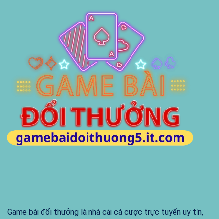
Game bài đổi thưởng là nhà cái cá cược trực tuyến uy tín,