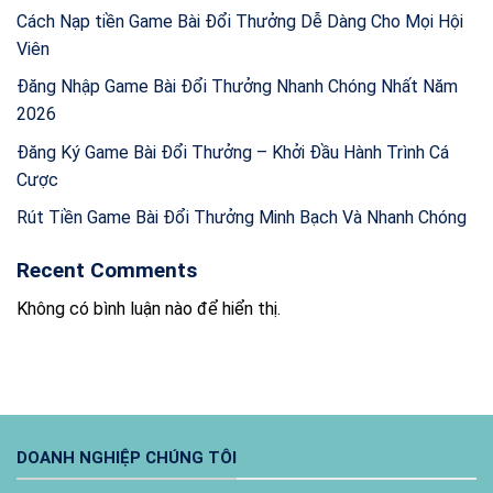
Cách Nạp tiền Game Bài Đổi Thưởng Dễ Dàng Cho Mọi Hội
Viên
Đăng Nhập Game Bài Đổi Thưởng Nhanh Chóng Nhất Năm
2026
Đăng Ký Game Bài Đổi Thưởng – Khởi Đầu Hành Trình Cá
Cược
Rút Tiền Game Bài Đổi Thưởng Minh Bạch Và Nhanh Chóng
Recent Comments
Không có bình luận nào để hiển thị.
DOANH NGHIỆP CHÚNG TÔI