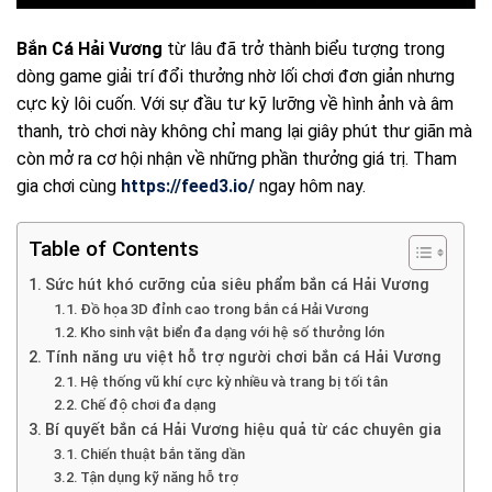
Bắn Cá Hải Vương
từ lâu đã trở thành biểu tượng trong
dòng game giải trí đổi thưởng nhờ lối chơi đơn giản nhưng
cực kỳ lôi cuốn. Với sự đầu tư kỹ lưỡng về hình ảnh và âm
thanh, trò chơi này không chỉ mang lại giây phút thư giãn mà
còn mở ra cơ hội nhận về những phần thưởng giá trị. Tham
gia chơi cùng
https://feed3.io/
ngay hôm nay.
Table of Contents
Sức hút khó cưỡng của siêu phẩm bắn cá Hải Vương
Đồ họa 3D đỉnh cao trong bắn cá Hải Vương
Kho sinh vật biển đa dạng với hệ số thưởng lớn
Tính năng ưu việt hỗ trợ người chơi bắn cá Hải Vương
Hệ thống vũ khí cực kỳ nhiều và trang bị tối tân
Chế độ chơi đa dạng
Bí quyết bắn cá Hải Vương hiệu quả từ các chuyên gia
Chiến thuật bắn tăng dần
Tận dụng kỹ năng hỗ trợ