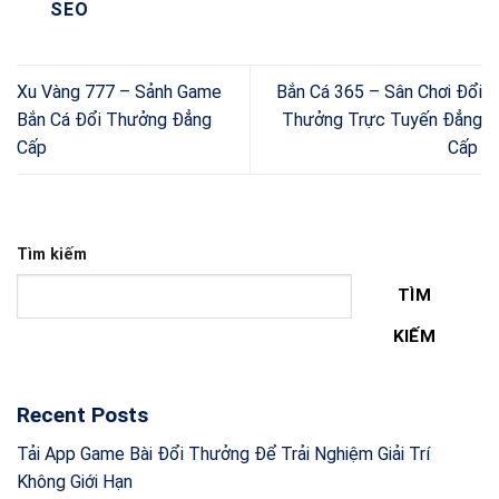
SEO
Xu Vàng 777 – Sảnh Game
Bắn Cá 365 – Sân Chơi Đổi
Bắn Cá Đổi Thưởng Đẳng
Thưởng Trực Tuyến Đẳng
Cấp
Cấp
Tìm kiếm
TÌM
KIẾM
Recent Posts
Tải App Game Bài Đổi Thưởng Để Trải Nghiệm Giải Trí
Không Giới Hạn