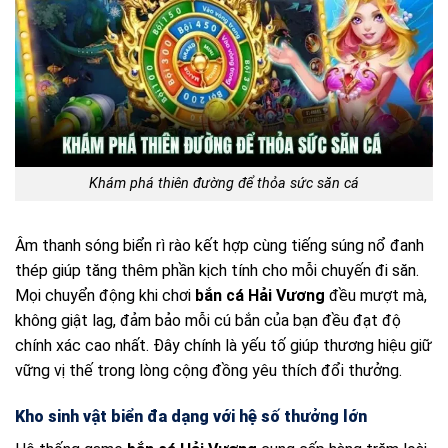
Khám phá thiên đường để thỏa sức săn cá
Âm thanh sóng biển rì rào kết hợp cùng tiếng súng nổ đanh
thép giúp tăng thêm phần kịch tính cho mỗi chuyến đi săn.
Mọi chuyển động khi chơi
bắn cá Hải Vương
đều mượt mà,
không giật lag, đảm bảo mỗi cú bắn của bạn đều đạt độ
chính xác cao nhất. Đây chính là yếu tố giúp thương hiệu giữ
vững vị thế trong lòng cộng đồng yêu thích đổi thưởng.
Kho sinh vật biển đa dạng với hệ số thưởng lớn