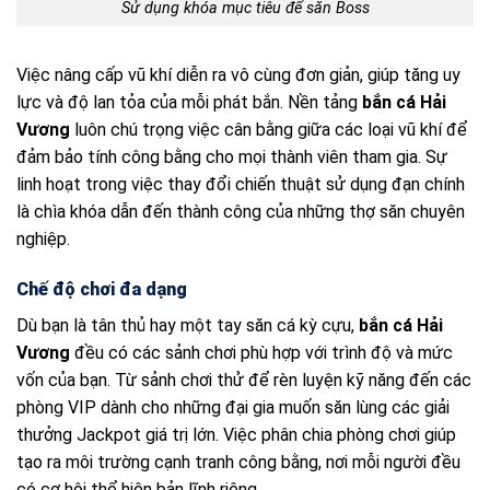
Sử dụng khóa mục tiêu để săn Boss
Việc nâng cấp vũ khí diễn ra vô cùng đơn giản, giúp tăng uy
lực và độ lan tỏa của mỗi phát bắn. Nền tảng
bắn cá Hải
Vương
luôn chú trọng việc cân bằng giữa các loại vũ khí để
đảm bảo tính công bằng cho mọi thành viên tham gia. Sự
linh hoạt trong việc thay đổi chiến thuật sử dụng đạn chính
là chìa khóa dẫn đến thành công của những thợ săn chuyên
nghiệp.
Chế độ chơi đa dạng
Dù bạn là tân thủ hay một tay săn cá kỳ cựu,
bắn cá Hải
Vương
đều có các sảnh chơi phù hợp với trình độ và mức
vốn của bạn. Từ sảnh chơi thử để rèn luyện kỹ năng đến các
phòng VIP dành cho những đại gia muốn săn lùng các giải
thưởng Jackpot giá trị lớn. Việc phân chia phòng chơi giúp
tạo ra môi trường cạnh tranh công bằng, nơi mỗi người đều
có cơ hội thể hiện bản lĩnh riêng.