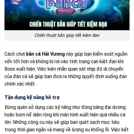
Chiến thuật bắn giúp tiết kiệm đạn
Cách chơi
bắn cá Hải Vương
này giúp bạn kiểm soát nguồn
vốn tốt hơn và không bị rơi vào tình trạng cạn kiệt đạn khi
Boss xuất hiện. Việc kiên nhẫn quan sát nhịp độ di chuyển
của đàn cá sẽ giúp bạn đưa ra những quyết định xuống đạn
chính xác nhất.
Tận dụng kỹ năng hỗ trợ
Đừng quên sử dụng các kỹ năng như đóng băng đại dương
hoặc bom nổ diện rộng khi màn hình xuất hiện quá nhiều cá
lớn. Những công cụ này sẽ giúp bạn quét sạch mục tiêu
trong thời gian ngắn và mang về lượng xu khổng lồ. Việc kết