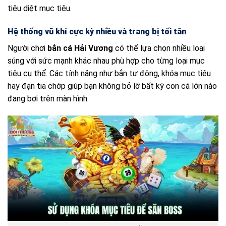
tiêu diệt mục tiêu.
Hệ thống vũ khí cực kỳ nhiều và trang bị tối tân
Người chơi
bắn cá Hải Vương
có thể lựa chọn nhiều loại
súng với sức mạnh khác nhau phù hợp cho từng loại mục
tiêu cụ thể. Các tính năng như bắn tự động, khóa mục tiêu
hay đạn tia chớp giúp bạn không bỏ lỡ bất kỳ con cá lớn nào
đang bơi trên màn hình.