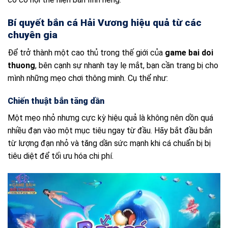
Bí quyết bắn cá Hải Vương hiệu quả từ các
chuyên gia
Để trở thành một cao thủ trong thế giới của
game bai doi
thuong
, bên cạnh sự nhanh tay lẹ mắt, bạn cần trang bị cho
mình những mẹo chơi thông minh. Cụ thể như:
Chiến thuật bắn tăng dần
Một mẹo nhỏ nhưng cực kỳ hiệu quả là không nên dồn quá
nhiều đạn vào một mục tiêu ngay từ đầu. Hãy bắt đầu bắn
từ lượng đạn nhỏ và tăng dần sức mạnh khi cá chuẩn bị bị
tiêu diệt để tối ưu hóa chi phí.