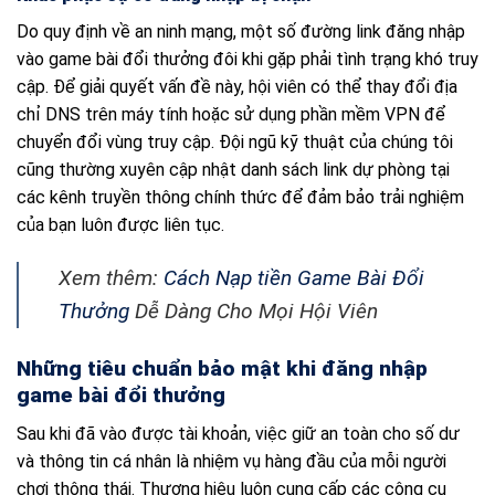
Do quy định về an ninh mạng, một số đường link đăng nhập
vào game bài đổi thưởng đôi khi gặp phải tình trạng khó truy
cập. Để giải quyết vấn đề này, hội viên có thể thay đổi địa
chỉ DNS trên máy tính hoặc sử dụng phần mềm VPN để
chuyển đổi vùng truy cập. Đội ngũ kỹ thuật của chúng tôi
cũng thường xuyên cập nhật danh sách link dự phòng tại
các kênh truyền thông chính thức để đảm bảo trải nghiệm
của bạn luôn được liên tục.
Xem thêm:
Cách Nạp tiền Game Bài Đổi
Thưởng
Dễ Dàng Cho Mọi Hội Viên
Những tiêu chuẩn bảo mật khi đăng nhập
game bài đổi thưởng
Sau khi đã vào được tài khoản, việc giữ an toàn cho số dư
và thông tin cá nhân là nhiệm vụ hàng đầu của mỗi người
chơi thông thái. Thương hiệu luôn cung cấp các công cụ