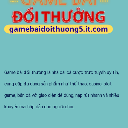
Game bài đổi thưởng là nhà cái cá cược trực tuyến uy tín,
cung cấp đa dạng sản phẩm như thể thao, casino, slot
game, bắn cá với giao diện dễ dùng, nạp rút nhanh và nhiều
khuyến mãi hấp dẫn cho người chơi.