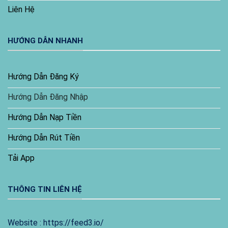
Liên Hệ
HƯỚNG DẪN NHANH
Hướng Dẫn Đăng Ký
Hướng Dẫn Đăng Nhập
Hướng Dẫn Nạp Tiền
Hướng Dẫn Rút Tiền
Tải App
THÔNG TIN LIÊN HỆ
Website : https://feed3.io/