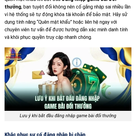
thưởng
, bạn tuyệt đối không nên cố gắng nhập sai nhiều lần
vì hệ thống sẽ tự động khóa tài khoản để bảo mật. Hãy sử
dụng tính năng “Quên mật khẩu” hoặc liên hệ ngay với
chuyên viên tư vấn để được hướng dẫn xác minh danh tính
và khôi phục quyền truy cập nhanh chóng.
Lưu ý khi bắt đầu đăng nhập game bài đổi thưởng
Khắc phục sự cố đăng nhập bị chặn