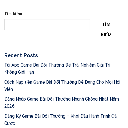
Tìm kiếm
TÌM
KIẾM
Recent Posts
Tải App Game Bài Đổi Thưởng Để Trải Nghiệm Giải Trí
Không Giới Hạn
Cách Nạp tiền Game Bài Đổi Thưởng Dễ Dàng Cho Mọi Hội
Viên
Đăng Nhập Game Bài Đổi Thưởng Nhanh Chóng Nhất Năm
2026
Đăng Ký Game Bài Đổi Thưởng – Khởi Đầu Hành Trình Cá
Cược