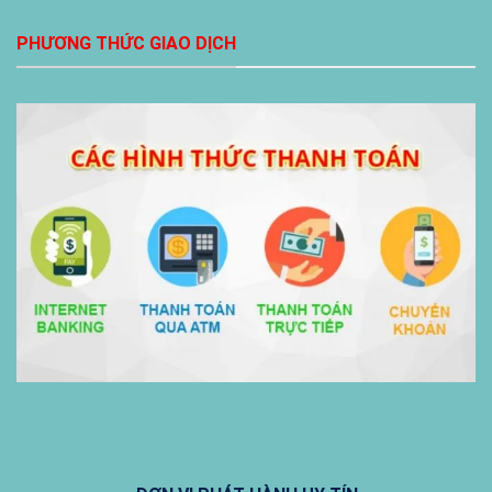
PHƯƠNG THỨC GIAO DỊCH