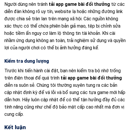
Người dùng nên tránh
tải app game bài đổi thưởng
từ các
diễn đàn không rõ uy tín, website lạ hoặc những đường link
được chia sẻ tràn lan trên mạng xã hội. Các nguồn không
xác thực có thể chứa phiên bản giả mạo, tệp bị chỉnh sửa
hoặc tiềm ẩn nguy cơ làm lộ thông tin tài khoản. Khi cài
nhầm ứng dụng không an toàn, trải nghiệm sử dụng và quyền
lợi của người chơi có thể bị ảnh hưởng đáng kể.
Kiểm tra dung lượng
Trước khi tiến hành cài đặt, bạn nên kiểm tra bộ nhớ trống
trên điện thoại để quá trình
tải app game bài đổi thưởng
diễn ra suôn sẻ. Chúng tôi thường xuyên tung ra các bản
cập nhật định kỳ để vá lỗi và bổ sung các tựa game mới hấp
dẫn hơn. Hãy luôn cập nhật để có thể tận hưởng đầy đủ các
tính năng cũng như chế độ bảo mật cấp cao nhất mà đơn vị
cung cấp.
Kết luận