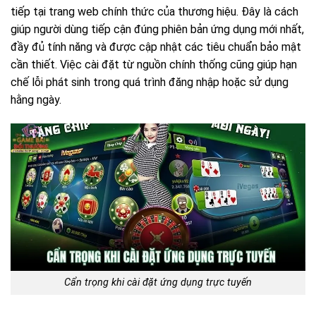
tiếp tại trang web chính thức của thương hiệu. Đây là cách
giúp người dùng tiếp cận đúng phiên bản ứng dụng mới nhất,
đầy đủ tính năng và được cập nhật các tiêu chuẩn bảo mật
cần thiết. Việc cài đặt từ nguồn chính thống cũng giúp hạn
chế lỗi phát sinh trong quá trình đăng nhập hoặc sử dụng
hằng ngày.
Cẩn trọng khi cài đặt ứng dụng trực tuyến