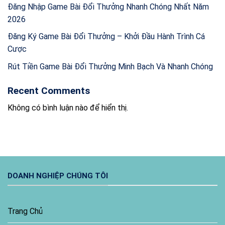
Đăng Nhập Game Bài Đổi Thưởng Nhanh Chóng Nhất Năm
2026
Đăng Ký Game Bài Đổi Thưởng – Khởi Đầu Hành Trình Cá
Cược
Rút Tiền Game Bài Đổi Thưởng Minh Bạch Và Nhanh Chóng
Recent Comments
Không có bình luận nào để hiển thị.
DOANH NGHIỆP CHÚNG TÔI
Trang Chủ