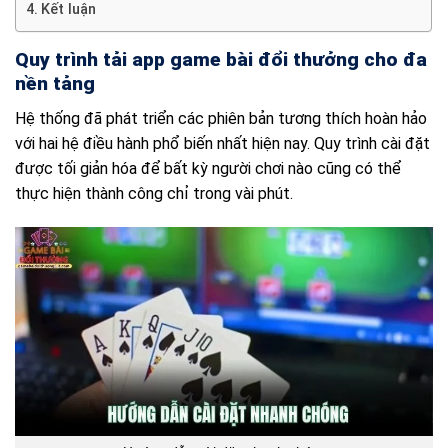
Kết luận
Quy trình tải app game bài đổi thưởng cho đa
nền tảng
Hệ thống đã phát triển các phiên bản tương thích hoàn hảo
với hai hệ điều hành phổ biến nhất hiện nay. Quy trình cài đặt
được tối giản hóa để bất kỳ người chơi nào cũng có thể
thực hiện thành công chỉ trong vài phút.