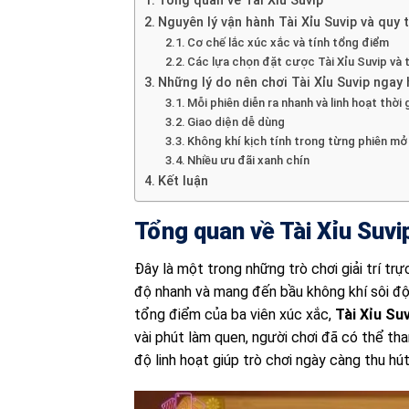
Tổng quan về Tài Xỉu Suvip
Nguyên lý vận hành Tài Xỉu Suvip và quy 
Cơ chế lắc xúc xắc và tính tổng điểm
Các lựa chọn đặt cược Tài Xỉu Suvip và t
Những lý do nên chơi Tài Xỉu Suvip ngay
Mỗi phiên diễn ra nhanh và linh hoạt thời 
Giao diện dễ dùng
Không khí kịch tính trong từng phiên m
Nhiều ưu đãi xanh chín
Kết luận
Tổng quan về Tài Xỉu Suvi
Đây là một trong những trò chơi giải trí t
độ nhanh và mang đến bầu không khí sôi độ
tổng điểm của ba viên xúc xắc,
Tài Xỉu Su
vài phút làm quen, người chơi đã có thể th
độ linh hoạt giúp trò chơi ngày càng thu hú