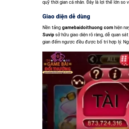
quỹ thời gian cá nhân. Đây là lợi thế lớn so v
Giao diện dễ dùng
Nền tảng
gamebaidoithuong com
hiện n
Suvip
sở hữu giao diện rõ ràng, dễ quan sá
gian đếm ngược đều được bố trí hợp lý. Ng