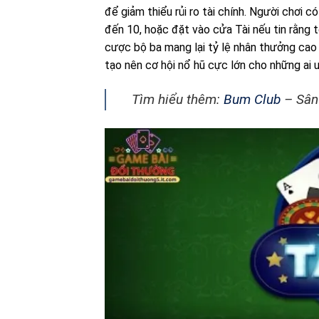
để giảm thiểu rủi ro tài chính. Người chơi
đến 10, hoặc đặt vào cửa Tài nếu tin rằng 
cược bộ ba mang lại tỷ lệ nhân thưởng cao 
tạo nên cơ hội nổ hũ cực lớn cho những ai 
Tìm hiểu thêm:
Bum Club
– Sân