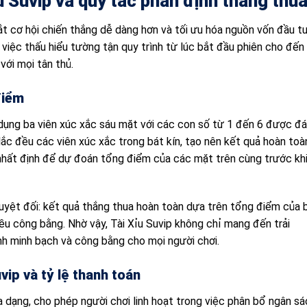
u Suvip và quy tắc phân định thắng thu
ắt cơ hội chiến thắng dễ dàng hơn và tối ưu hóa nguồn vốn đầu t
việc thấu hiểu tường tận quy trình từ lúc bắt đầu phiên cho đến 
với mọi tân thủ.
điểm
 dụng ba viên xúc xắc sáu mặt với các con số từ 1 đến 6 được đ
 lắc đều các viên xúc xắc trong bát kín, tạo nên kết quả hoàn toà
 nhất định để dự đoán tổng điểm của các mặt trên cùng trước kh
yệt đối: kết quả thắng thua hoàn toàn dựa trên tổng điểm của 
ều công bằng. Nhờ vậy, Tài Xỉu Suvip không chỉ mang đến trải
h minh bạch và công bằng cho mọi người chơi.
vip và tỷ lệ thanh toán
 dạng, cho phép người chơi linh hoạt trong việc phân bổ ngân sá