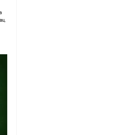
a
au,