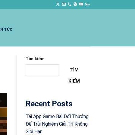
IN TỨC
Tìm kiếm
TÌM
KIẾM
Recent Posts
Tải App Game Bài Đổi Thưởng
Để Trải Nghiệm Giải Trí Không
Giới Hạn