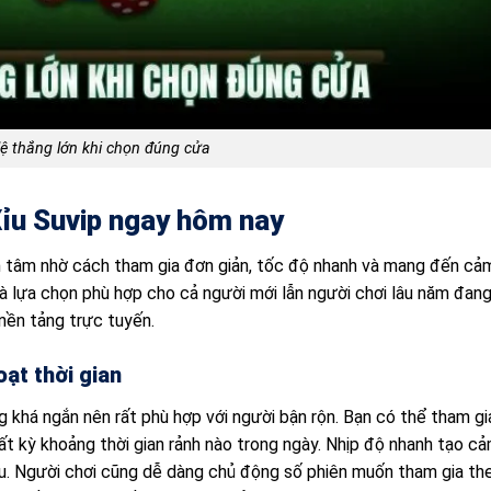
lệ thắng lớn khi chọn đúng cửa
Xỉu Suvip ngay hôm nay
n tâm nhờ cách tham gia đơn giản, tốc độ nhanh và mang đến cả
à lựa chọn phù hợp cho cả người mới lẫn người chơi lâu năm đan
n nền tảng trực tuyến.
oạt thời gian
 khá ngắn nên rất phù hợp với người bận rộn. Bạn có thể tham gi
bất kỳ khoảng thời gian rảnh nào trong ngày. Nhịp độ nhanh tạo c
lâu. Người chơi cũng dễ dàng chủ động số phiên muốn tham gia th