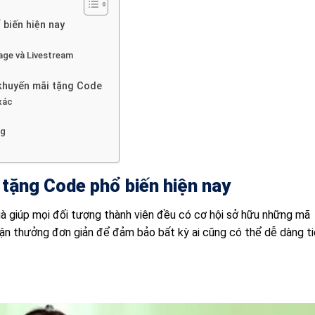
 biến hiện nay
age và Livestream
g khuyến mãi tặng Code
xác
ng
 tặng Code phổ biến hiện nay
à giúp mọi đối tượng thành viên đều có cơ hội sở hữu những mã
 nhận thưởng đơn giản để đảm bảo bất kỳ ai cũng có thể dễ dàng t