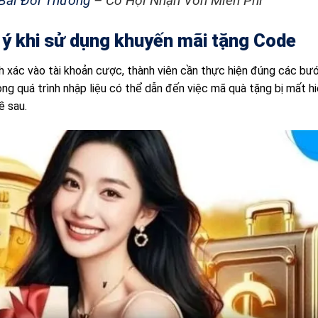
Bài Đổi Thưởng
– Cơ Hội Nhận Vốn Miễn Phí
u ý khi sử dụng khuyến mãi tặng Code
 xác vào tài khoản cược, thành viên cần thực hiện đúng các bư
ong quá trình nhập liệu có thể dẫn đến việc mã quà tặng bị mất h
ề sau.