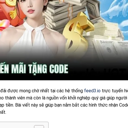
 đãi được mong chờ nhất tại các hệ thống
feed3.io
trực tuyến h
ho thành viên mà còn là nguồn vốn khởi nghiệp quý giá giúp người
p tiền. Bài viết này sẽ giúp bạn nắm bắt các hình thức nhận Cod
hất.