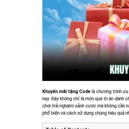
Khuyến mãi tặng Code
là chương trình ưu
nay. Đây không chỉ là món quà tri ân dành c
chơi trải nghiệm sảnh cược mà không cần nạ
phổ biến và cách sử dụng chúng hiệu quả n