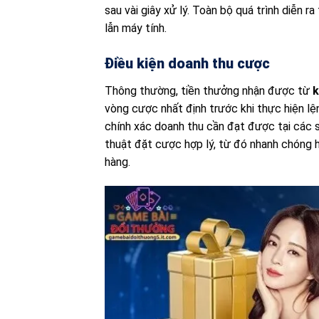
sau vài giây xử lý. Toàn bộ quá trình diễn r
lẫn máy tính.
Điều kiện doanh thu cược
Thông thường, tiền thưởng nhận được từ
k
vòng cược nhất định trước khi thực hiện lệ
chính xác doanh thu cần đạt được tại các sả
thuật đặt cược hợp lý, từ đó nhanh chóng h
hàng.