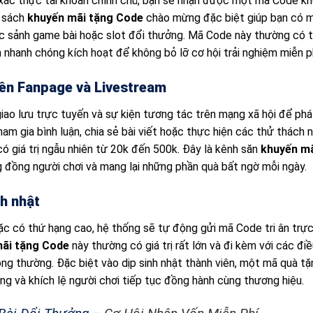
à xác thực tài khoản chính chủ, bạn sẽ nhận được một mã Code kh
h sách
khuyến mãi tặng Code
chào mừng đặc biệt giúp bạn có 
c sảnh game bài hoặc slot đổi thưởng. Mã Code này thường có t
n nhanh chóng kích hoạt để không bỏ lỡ cơ hội trải nghiệm miễn p
rên Fanpage và Livestream
ao lưu trực tuyến và sự kiện tương tác trên mạng xã hội để phá
m gia bình luận, chia sẻ bài viết hoặc thực hiện các thử thách n
 giá trị ngẫu nhiên từ 20k đến 500k. Đây là kênh săn
khuyến m
ng đồng người chơi và mang lại những phần quà bất ngờ mỗi ngày.
nh nhật
ặc có thứ hạng cao, hệ thống sẽ tự động gửi mã Code tri ân trự
ãi tặng Code
này thường có giá trị rất lớn và đi kèm với các đi
ông thường. Đặc biệt vào dịp sinh nhật thành viên, một mã quà tặ
g và khích lệ người chơi tiếp tục đồng hành cùng thương hiệu.