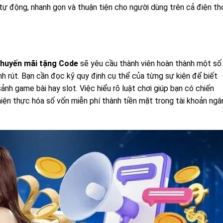
a tự động, nhanh gọn và thuận tiện cho người dùng trên cả điện th
huyến mãi tặng Code
sẽ yêu cầu thành viên hoàn thành một số
nh rút. Bạn cần đọc kỹ quy định cụ thể của từng sự kiện để biết
nh game bài hay slot. Việc hiểu rõ luật chơi giúp bạn có chiến
iện thực hóa số vốn miễn phí thành tiền mặt trong tài khoản ngâ