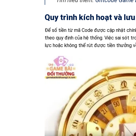
Tìm hiểu thêm:
Giftcode Game 
Quy trình kích hoạt và lư
Để số tiền từ mã Code được cập nhật chính
theo quy định của hệ thống. Việc sai sót tr
lực hoặc không thể rút được tiền thưởng v