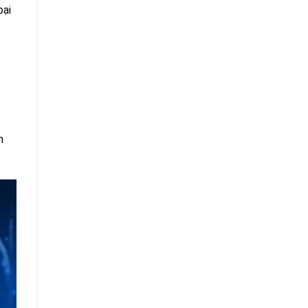
oại
n