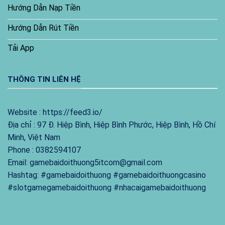
Hướng Dẫn Nạp Tiền
Hướng Dẫn Rút Tiền
Tải App
THÔNG TIN LIÊN HỆ
Website : https://feed3.io/
Địa chỉ : 97 Đ. Hiệp Bình, Hiệp Bình Phước, Hiệp Bình, Hồ Chí
Minh, Việt Nam
Phone : 0382594107
Email:
gamebaidoithuong5itcom@gmail.com
Hashtag: #gamebaidoithuong #gamebaidoithuongcasino
#slotgamegamebaidoithuong #nhacaigamebaidoithuong