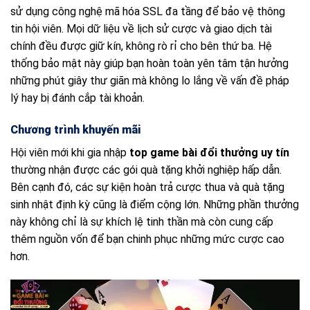
sử dụng công nghệ mã hóa SSL đa tầng để bảo vệ thông
tin hội viên. Mọi dữ liệu về lịch sử cược và giao dịch tài
chính đều được giữ kín, không rò rỉ cho bên thứ ba. Hệ
thống bảo mật này giúp bạn hoàn toàn yên tâm tận hưởng
những phút giây thư giãn mà không lo lắng về vấn đề pháp
lý hay bị đánh cắp tài khoản.
Chương trình khuyến mãi
Hội viên mới khi gia nhập
top game bài đổi thưởng uy tín
thường nhận được các gói quà tặng khởi nghiệp hấp dẫn.
Bên cạnh đó, các sự kiện hoàn trả cược thua và quà tặng
sinh nhật định kỳ cũng là điểm cộng lớn. Những phần thưởng
này không chỉ là sự khích lệ tinh thần mà còn cung cấp
thêm nguồn vốn để bạn chinh phục những mức cược cao
hơn.