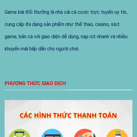
Game bài đổi thưởng là nhà cái cá cược trực tuyến uy tín,
cung cấp đa dạng sản phẩm như thể thao, casino, slot
game, bắn cá với giao diện dễ dùng, nạp rút nhanh và nhiều
khuyến mãi hấp dẫn cho người chơi.
PHƯƠNG THỨC GIAO DỊCH