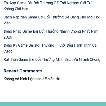
Tải App Game Bài Đổi Thưởng Để Trải Nghiệm Giải Trí
Không Giới Hạn
Cách Nạp tiền Game Bài Đổi Thưởng Dễ Dàng Cho Mọi Hội
Viên
Đăng Nhập Game Bài Đổi Thưởng Nhanh Chóng Nhất Năm
2026
Đăng Ký Game Bài Đổi Thưởng – Khởi Đầu Hành Trình Cá
Cược
Rút Tiền Game Bài Đổi Thưởng Minh Bạch Và Nhanh Chóng
Recent Comments
Không có bình luận nào để hiển thị.