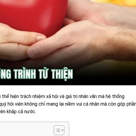
 thể hiện trách nhiệm xã hội và giá trị nhân văn mà hệ thống
uý hội viên không chỉ mang lại niềm vui cá nhân mà còn góp phầ
rên khắp cả nước.