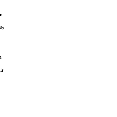
ện
.
iây
á
sử