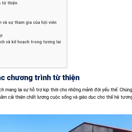
 từ thiện
 và sự tham gia của hội viên
c
óp
ch và kế hoạch trong tương lai
ác chương trình từ thiện
h mang lại sự hỗ trợ kịp thời cho những mảnh đời yếu thế. Chún
 nhằm cải thiện chất lượng cuộc sống và giáo dục cho thế hệ tươn