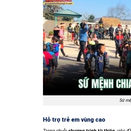
Sứ mệ
Hỗ trợ trẻ em vùng cao
Trong chuỗi
chương trình từ thiện
, việc đ