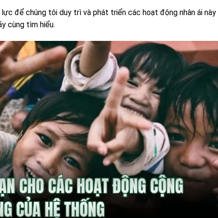
 lực để chúng tôi duy trì và phát triển các hoạt động nhân ái này
y cùng tìm hiểu.