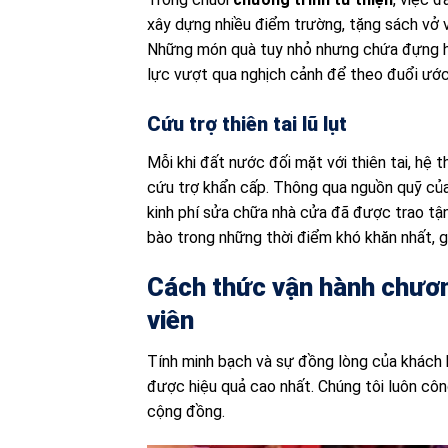
xây dựng nhiều điểm trường, tặng sách vở 
Những món quà tuy nhỏ nhưng chứa đựng hy
lực vượt qua nghịch cảnh để theo đuổi ướ
Cứu trợ thiên tai lũ lụt
Mỗi khi đất nước đối mặt với thiên tai, hệ 
cứu trợ khẩn cấp. Thông qua nguồn quỹ củ
kinh phí sửa chữa nhà cửa đã được trao tậ
bào trong những thời điểm khó khăn nhất, g
Cách thức vận hành chương
viên
Tính minh bạch và sự đồng lòng của khách 
được hiệu quả cao nhất. Chúng tôi luôn côn
cộng đồng.