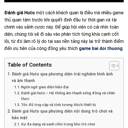
Đánh giá Huto
một cách khách quan là điều mà nhiều game
thủ quan tâm trước khi quyết định đầu tư thời gian và tài
chính vào sảnh cược này. Để giúp hội viên có cái nhìn toàn
diện, chúng tôi sẽ đi sâu vào phân tích từng khía cạnh cốt
lõi, từ đó làm rõ lý do tại sao nền tảng này lại trở thành điểm
đến ưu tiên của cộng đồng yêu thích
game bai doi thuong
.
Table of Contents
Đánh giá Huto qua phương diện trải nghiệm hình ảnh
và âm thanh
Ngôn ngữ giao diện hiện đại
Đánh giá Huto – Hệ thống âm thanh sống động và chân
thực
Tốc độ truy cập và tính tương thích thiết bị
Đánh giá Huto qua phương diện nội dung trò chơi và
bảo mật
Sự đa dạng và xanh chín trong kho trò chơi