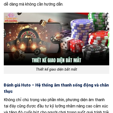
dễ dàng mà không cần hướng dẫn.
Thiết kế giao diện bắt mắt
Đánh giá Huto – Hệ thống âm thanh sống động và chân
thực
Không chỉ chú trọng vào phần nhìn, phương diện âm thanh
tại đây cũng được đầu tư kỹ lưỡng nhằm nâng cao cảm xúc
và tăng độ cuốn hút cho người chơi trong suốt quá trình trải